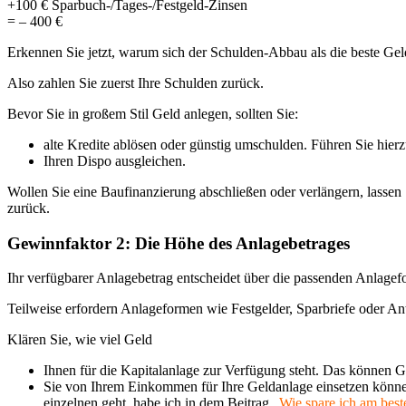
+100 € Sparbuch-/Tages-/Festgeld-Zinsen
= – 400 €
Erkennen Sie jetzt, warum sich der Schulden-Abbau als die beste Ge
Also zahlen Sie zuerst Ihre Schulden zurück.
Bevor Sie in großem Stil Geld anlegen, sollten Sie:
alte Kredite ablösen oder günstig umschulden. Führen Sie hierz
Ihren Dispo ausgleichen.
Wollen Sie eine Baufinanzierung abschließen oder verlängern, lassen
zurück.
Gewinnfaktor 2: Die Höhe des Anlagebetrages
Ihr verfügbarer Anlagebetrag entscheidet über die passenden Anlagef
Teilweise erfordern Anlageformen wie Festgelder, Sparbriefe oder A
Klären Sie, wie viel Geld
Ihnen für die Kapitalanlage zur Verfügung steht. Das können G
Sie von Ihrem Einkommen für Ihre Geldanlage einsetzen könne
einzelnen geht, habe ich in dem Beitrag „
Wie spare ich am best