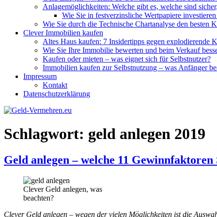
Anlagemöglichkeiten: Welche gibt es, welche sind sicher
Wie Sie in festverzinsliche Wertpapiere investiere
Wie Sie durch die Technische Chartanalyse den besten Ka
Clever Immobilien kaufen
Altes Haus kaufen: 7 Insidertipps gegen explodierende 
Wie Sie Ihre Immobilie bewerten und beim Verkauf bess
Kaufen oder mieten – was eignet sich für Selbstnutzer?
Immobilien kaufen zur Selbstnutzung – was Anfänger b
Impressum
Kontakt
Datenschutzerklärung
Schlagwort: geld anlegen 2019
Geld anlegen – welche 11 Gewinnfaktoren 
Clever Geld anlegen, was
beachten?
Clever Geld anlegen – wegen der vielen Möglichkeiten ist die Auswah