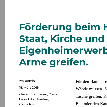
Förderung beim 
Staat, Kirche un
Eigenheimerwerb 
Arme greifen.
Autor
wp-admin
Für den Bau der e
Veröffentlicht
18. März 2019
Wände müssen Sie
am
Kategorien
clever finanzieren
,
Clever
Tasche greifen. 
Immobilien kaufen
,
Bau oder den Kau
Geldinfos