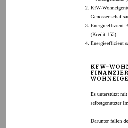
KfW-Wohn­eigentu
Genossen­schafts­
Energieeffizient
(Kredit 153)
Energieeffizient s
KFW-WOHN
FINANZIE
WOHNEIGE
Es unterstützt mi
selbstgenutzter I
Darunter fallen de