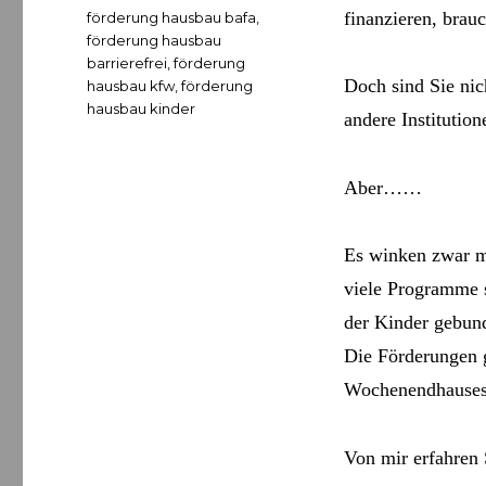
finanzieren, brau
Schlagwörter
förderung hausbau bafa
,
förderung hausbau
barrierefrei
,
förderung
Doch sind Sie nic
hausbau kfw
,
förderung
hausbau kinder
andere Institution
Aber……
Es winken zwar m
viele Programme 
der Kinder gebund
Die Förderungen g
Wochenendhauses
Von mir erfahren 