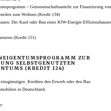
ms­programm – Genossenschafts­anteile zur Finanzierung vo
anteilen zum Wohnen (Kredit 134)
 Bauen: Der Kauf oder Bau eines KfW-Energie-Effizienzhause
anieren (Kredit 151)
­EIGENTUMS­PROGRAMM ZUR
RUNG SELBSTGENUTZTEN
NTUMS (KREDIT 124)
t zinsgünstigen
Krediten den Erwerb oder den Bau
mmobilien in Deutschland.
r: