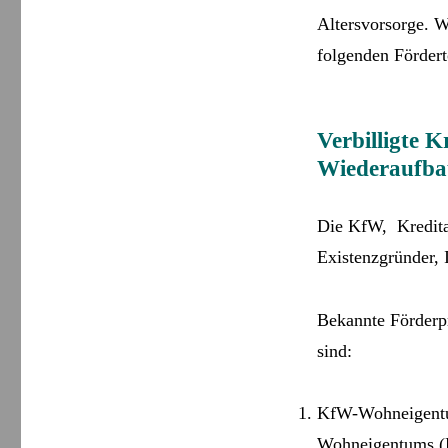
Altersvorsorge. W
folgenden Fördert
Verbilligte K
Wiederaufba
Die KfW, Kreditan
Existenzgründer, 
Bekannte Förder
sind:
KfW-Wohn­eigentu
Wohneigentums (K